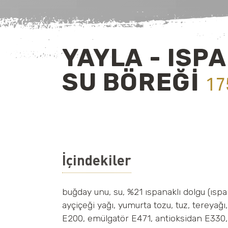
YAYLA - ISP
SU BÖREĞİ
17
İçindekiler
buğday unu, su, %21 ıspanaklı dolgu (ıspa
ayçiçeği yağı, yumurta tozu, tuz, tereyağ
E200, emülgatör E471, antioksidan E330, 