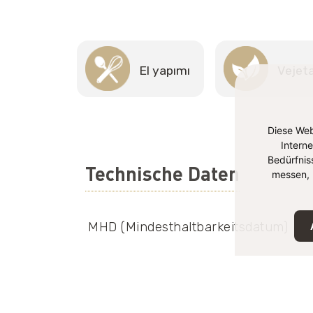
El yapımı
Vejet
Diese Web
Intern
Bedürfnis
Technische Daten
messen, 
MHD (Mindesthaltbarkeitsdatum)
Lagerung
EAN-Nummer