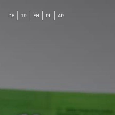
DE
TR
EN
PL
AR