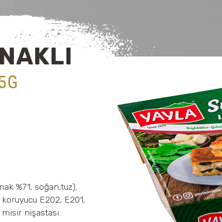
ANAKLI
5G
nak %71, soğan,tuz),
ı, koruyucu E202, E201,
mısır nişastası.