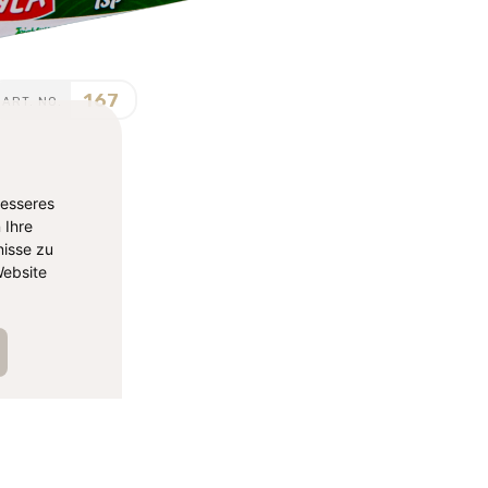
167
ART. NO.
besseres
 Ihre
isse zu
ebsite