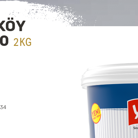
KÖY
10
2KG
%34