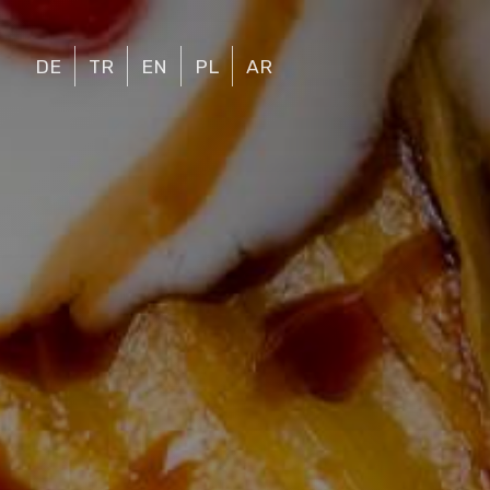
DE
TR
EN
PL
AR