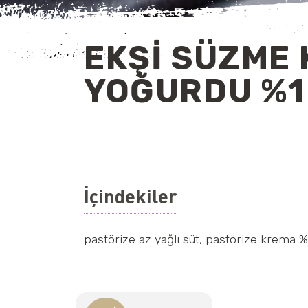
EKŞİ SÜZME 
YOĞURDU %
İçindekiler
pastörize az yağlı süt, pastörize krema 