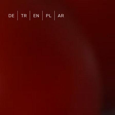
DE
TR
EN
PL
AR