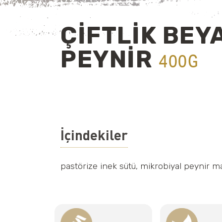
ÇİFTLİK BEY
PEYNİR
400G
İçindekiler
pastörize inek sütü, mikrobiyal peynir may