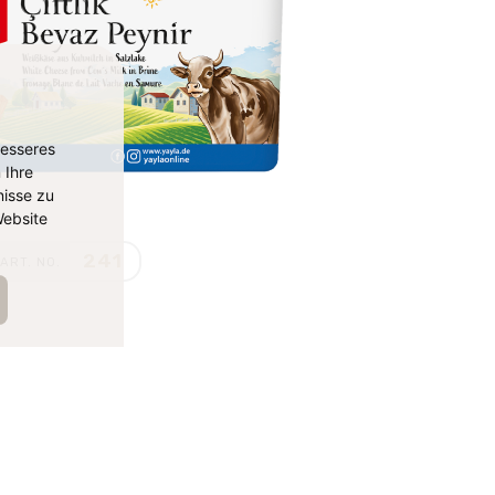
besseres
 Ihre
isse zu
ebsite
241
ART. NO.