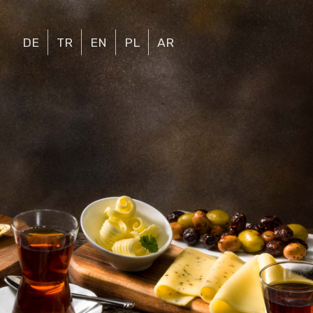
DE
TR
EN
PL
AR