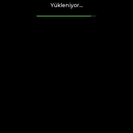
Yükleniyor...
Yemek tarifleri
Ana yemekler
Yemek tarifi
FIRINDA SEBZE