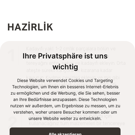
HAZIRLIK
1
Kadayıfı yakl. 1-2 cm'lik parçalara bölün ve
Ihre Privatsphäre ist uns
havalandırın. Büyük bir yanmaz tavaya
tereyağını eritin, şeker ve kadayıfı ekleyin. Orta
wichtig
ateşte sürekli karıştırarak kızarana kadar
kavurun. Kıyılmış cevizleri ekleyin ve mis gibi
Diese Website verwendet Cookies und Targeting
tereyağ kokusu etrafı sarana kadar 20-25
Technologien, um Ihnen ein besseres Internet-Erlebnis
dakika kavurun. Soğuması için tavadan alıp
zu ermöglichen und die Werbung, die Sie sehen, besser
başka bir kaseye aktarın.
an Ihre Bedürfnisse anzupassen. Diese Technologien
nutzen wir außerdem, um Ergebnisse zu messen, um zu
verstehen, woher unsere Besucher kommen oder um
2
Vanilya ve krema dışında muhallebi için
unsere Website weiter zu entwickeln.
kullanacağınız tüm malzemeleri bir tencereye
alıp çırpma teli ile karıştırarak ısıtın.
Alle akzeptieren