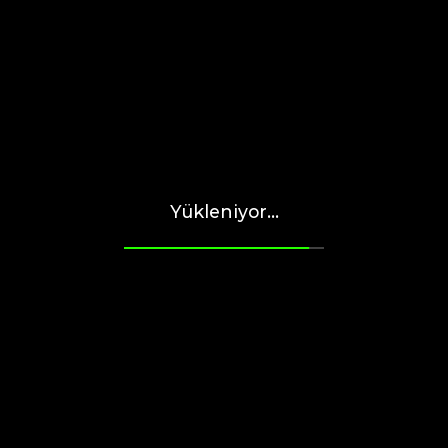
Yükleniyor...