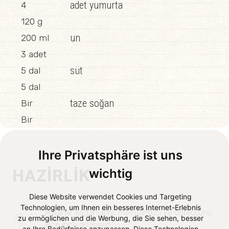
adet yumurta
4
120 g
un
200 ml
3 adet
süt
5 dal
5 dal
taze soğan
Bir
Bir
Ihre Privatsphäre ist uns
wichtig
HAZIRLIK
Diese Website verwendet Cookies und Targeting
Technologien, um Ihnen ein besseres Internet-Erlebnis
1
İlkbahar soğanlarını, maydanozu ve dereotunu
zu ermöglichen und die Werbung, die Sie sehen, besser
ince ince doğrayın.
an Ihre Bedürfnisse anzupassen. Diese Technologien