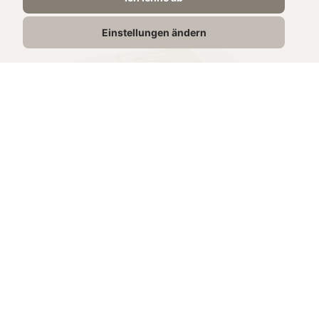
Einstellungen ändern
SADE ÇİFTLİK 
TEREYAĞI
250g