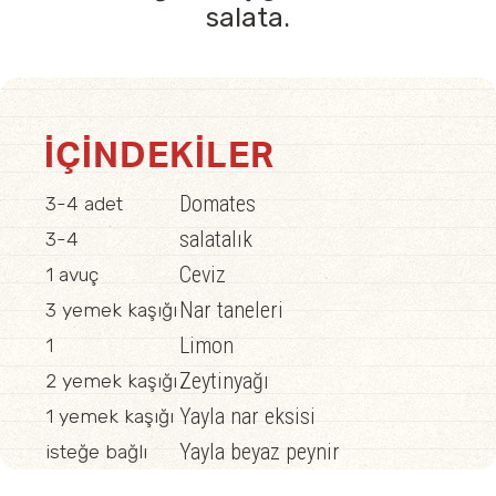
salata.
İÇINDEKILER
Domates
3-4 adet
salatalık
3-4
Ceviz
1 avuç
Nar taneleri
3 yemek kaşığı
Limon
1
Zeytinyağı
2 yemek kaşığı
Yayla nar eksisi
1 yemek kaşığı
Yayla beyaz peynir
isteğe bağlı