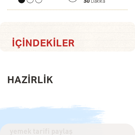
30
Dakika
İÇINDEKILER
HAZIRLIK
yemek tarifi paylaş