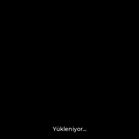
Yükleniyor...