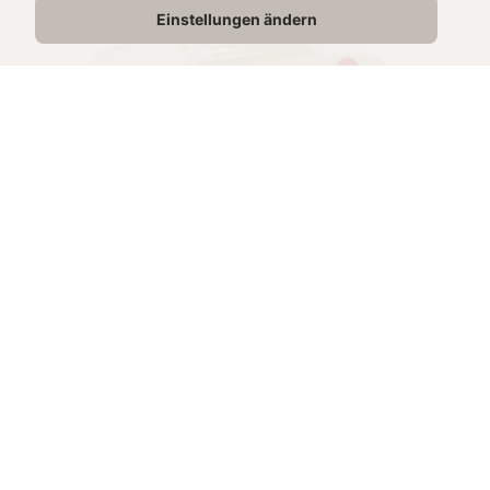
Einstellungen ändern
SADE ÇİFTLİK 
TEREYAĞI
250g