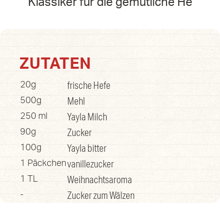
Klassiker für die gemütliche He
ZUTATEN
frische Hefe
20g
Mehl
500g
Yayla Milch
250 ml
Zucker
90g
Yayla bitter
100g
vanillezucker
1 Päckchen
Weihnachtsaroma
1 TL
Zucker zum Wälzen
-