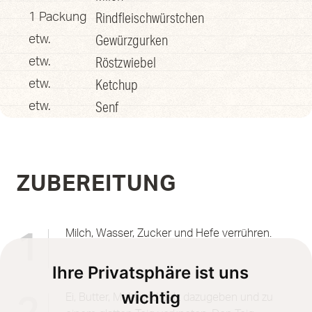
Rindfleischwürstchen
1 Packung
Gewürzgurken
etw.
Röstzwiebel
etw.
Ketchup
etw.
Senf
etw.
ZUBEREITUNG
Milch, Wasser, Zucker und Hefe verrühren.
1
Ihre Privatsphäre ist uns
wichtig
Ei, Butter, Mehl und Salz dazugeben und zu