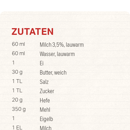
ZUTATEN
Milch 3,5%, lauwarm
60 ml
Wasser, lauwarm
60 ml
Ei
1
Butter, weich
30 g
Salz
1 TL
Zucker
1 TL
Hefe
20 g
Mehl
350 g
Eigelb
1
Milch
1 EL