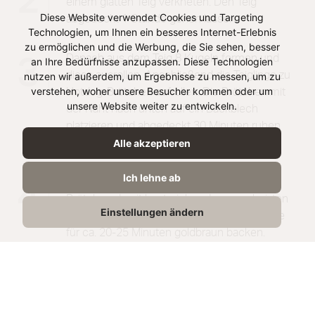
2
einem glatten Teig verkneten. Den Teig
Diese Website verwendet Cookies und Targeting
abgedeckt 1 Stunde gehen lassen.
Technologien, um Ihnen ein besseres Internet-Erlebnis
zu ermöglichen und die Werbung, die Sie sehen, besser
Danach aus dem Teig 8 Kugeln formen und
3
an Ihre Bedürfnisse anzupassen. Diese Technologien
diese ausrollen. Anschließend die Teiglinge zu
nutzen wir außerdem, um Ergebnisse zu messen, um zu
verstehen, woher unsere Besucher kommen oder um
Hotdog-Brötchen aufrollen. Die Brötchen mit
unsere Website weiter zu entwickeln.
der Naht nach unten auf ein Backblech
platzieren und abgedeckt 30 Minuten ruhen
lassen.
Alle akzeptieren
Ich lehne ab
Eigelb mit 1 EL Milch verrühren und die
4
Brötchen damit bestreichen. Im vorgeheizten
Einstellungen ändern
Backofen bei 180 Grad Ober- und Unterhitze
für ca. 20-25 Minuten goldbraun backen.
Danach abkühlen lassen.
In der Zwischenzeit die Rindswürstchen
5
anbraten. Die Hotdog-Brötchen in der Mitte