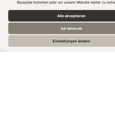
Besucher kommen oder um unsere Website weiter zu entwi
FETT)
500g
Alle akzeptieren
Ich lehne ab
Einstellungen ändern
Kontakt
Impressum
Datenschutz
Datenschutz-Einstellungen