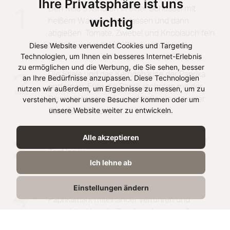
Ihre Privatsphäre ist uns
Den Reis 5 Minuten in einer Schüssel mit
1
wichtig
heißem Wasser ruhen lassen und dann
abgießen. Tomate, Zwiebel und Knoblauch fein
Diese Website verwendet Cookies und Targeting
hacken und mit dem Reis vermengen.
Technologien, um Ihnen ein besseres Internet-Erlebnis
zu ermöglichen und die Werbung, die Sie sehen, besser
Die Stiele und das Kerngehäuse der Paprika
2
an Ihre Bedürfnisse anzupassen. Diese Technologien
entfernen. Fülle die Paprikaschoten mit der
nutzen wir außerdem, um Ergebnisse zu messen, um zu
verstehen, woher unsere Besucher kommen oder um
Reismischung und verschließe sie mit einer
unsere Website weiter zu entwickeln.
Tomatenscheibe.
Alle akzeptieren
Die gefüllten Paprikaschoten in einen hohen
3
Topf legen.
Ich lehne ab
Einstellungen ändern
Für die Sauce Wasser, Tomatenmark und
4
Paprikamark miteinander verrühren und
vorsichtig über die Paprikaschoten gießen.