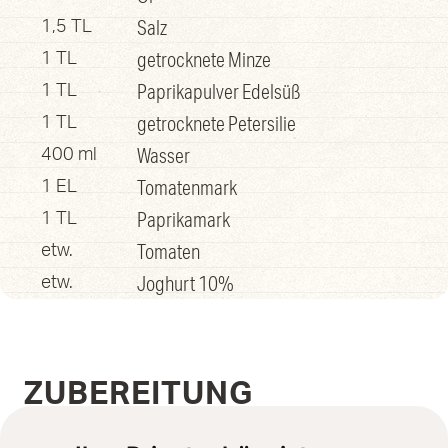
Salz
1,5 TL
getrocknete Minze
1 TL
Paprikapulver Edelsüß
1 TL
getrocknete Petersilie
1 TL
Wasser
400 ml
Tomatenmark
1 EL
Paprikamark
1 TL
Tomaten
etw.
Joghurt 10%
etw.
ZUBEREITUNG