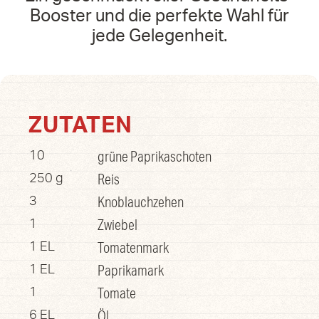
Booster und die perfekte Wahl für
jede Gelegenheit.
ZUTATEN
grüne Paprikaschoten
10
Reis
250 g
Knoblauchzehen
3
Zwiebel
1
Tomatenmark
1 EL
Paprikamark
1 EL
Tomate
1
Öl
6 EL