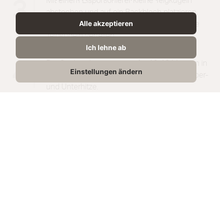
Mit einem Eisportionierer kleine Teigkugeln
3
abstechen und auf ein Backblech platzieren.
Alle akzeptieren
Die restlichen Schokoladentröpfchen auf die
Teigkugeln verteilen.
Ich lehne ab
Die Cookies kommen nun für 12-13 Minuten in
4
Einstellungen ändern
den vorgeheizten Backofen bei 175 Grad Ober-
und Unterhitze.
Die Cookies sind nach dem Backen relativ
5
weich, daher bitte erst abkühlen lassen und
dann genießen.
Rezept teilen