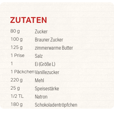
ZUTATEN
Zucker
80 g
Brauner Zucker
100 g
zimmerwarme Butter
125 g
Salz
1 Prise
Ei (Größe L)
1
Vanillezucker
1 Päckchen
Mehl
220 g
Speisestärke
25 g
Natron
1/2 TL
Schokoladentröpfchen
180 g