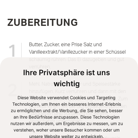
ZUBEREITUNG
Butter, Zucker, eine Prise Salz und
1
Vanilleextrakt/Vanillezucker in einer Schüssel
schaumig rühren. Das Ei dazugeben und gut
verrühren.
Ihre Privatsphäre ist uns
wichtig
Mehl, Natron/Backpulver und Speisestärke
2
hinzufügen. Kurz verrühren und dann mit den
Diese Website verwendet Cookies und Targeting
Händen zu einem glatten Teig verkneten. Zum
Technologien, um Ihnen ein besseres Internet-Erlebnis
Schluss einen Teil der Schokoladentröpfchen
zu ermöglichen und die Werbung, die Sie sehen, besser
dazugeben und vorsichtig mit einem
an Ihre Bedürfnisse anzupassen. Diese Technologien
Teigschaber unterheben.
nutzen wir außerdem, um Ergebnisse zu messen, um zu
verstehen, woher unsere Besucher kommen oder um
unsere Website weiter zu entwickeln.