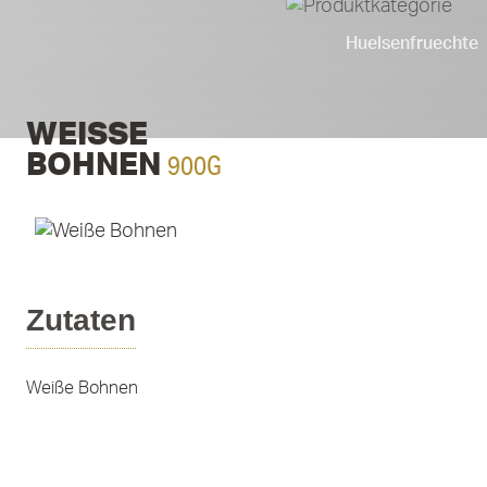
Huelsenfruechte
WEISSE B
900G
OHNEN
Zutaten
Weiße Bohnen