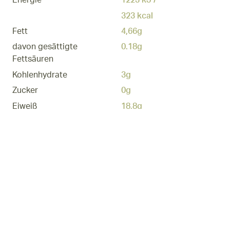
Energie
1223 kJ /
323 kcal
Fett
4,66g
davon gesättigte
0.18g
Fettsäuren
Kohlenhydrate
3g
Zucker
0g
Eiweiß
18,8g
Salz
0,10g