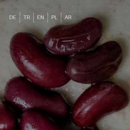
DE
TR
EN
PL
AR