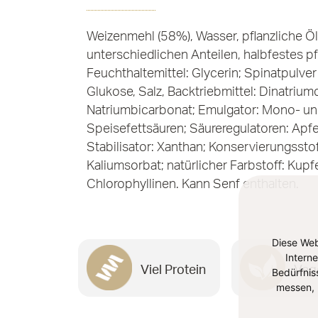
Weizenmehl (58%), Wasser, pflanzliche Öle
unterschiedlichen Anteilen, halbfestes pfl
Feuchthaltemittel: Glycerin; Spinatpulve
Glukose, Salz, Backtriebmittel: Dinatriu
Natriumbicarbonat; Emulgator: Mono- un
Speisefettsäuren; Säureregulatoren: Apfe
Stabilisator: Xanthan; Konservierungssto
Kaliumsorbat; natürlicher Farbstoff: Kup
Chlorophyllinen. Kann Senf enthalten.
Diese Web
Intern
Viel Protein
Veg
Bedürfnis
messen, 