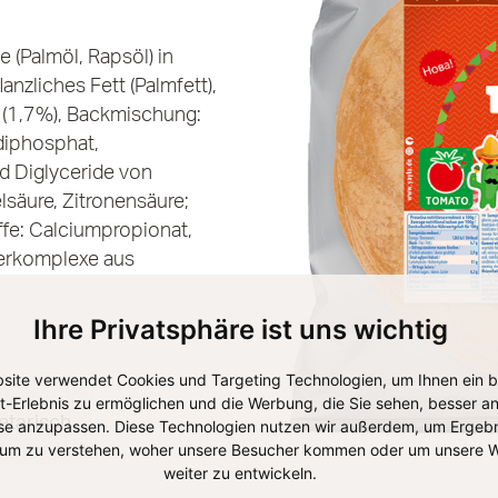
 (Palmöl, Rapsöl) in
anzliches Fett (Palmfett),
r (1,7%), Backmischung:
mdiphosphat,
d Diglyceride von
lsäure, Zitronensäure;
ffe: Calciumpropionat,
ferkomplexe aus
Ihre Privatsphäre ist uns wichtig
site verwendet Cookies und Targeting Technologien, um Ihnen ein 
et-Erlebnis zu ermöglichen und die Werbung, die Sie sehen, besser an
etarisch
se anzupassen. Diese Technologien nutzen wir außerdem, um Ergebn
um zu verstehen, woher unsere Besucher kommen oder um unsere W
weiter zu entwickeln.