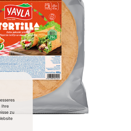
besseres
 Ihre
isse zu
ebsite