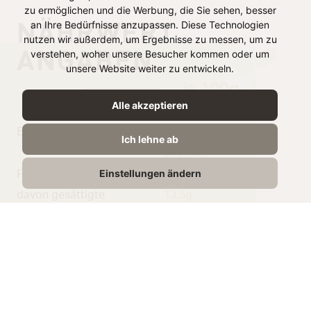
zu ermöglichen und die Werbung, die Sie sehen, besser
NÄHRWERT
an Ihre Bedürfnisse anzupassen. Diese Technologien
nutzen wir außerdem, um Ergebnisse zu messen, um zu
ANGABEN
verstehen, woher unsere Besucher kommen oder um
unsere Website weiter zu entwickeln.
je 100g
Alle akzeptieren
Energie
1102 kJ /
Ich lehne ab
265 kcal
Einstellungen ändern
Fett
20,2g
davon gesättigte
13.5g
Fettsäuren
Kohlenhydrate
18,4gg
Zucker
17,0g
Eiweiß
2,3g
Salz
0,13g