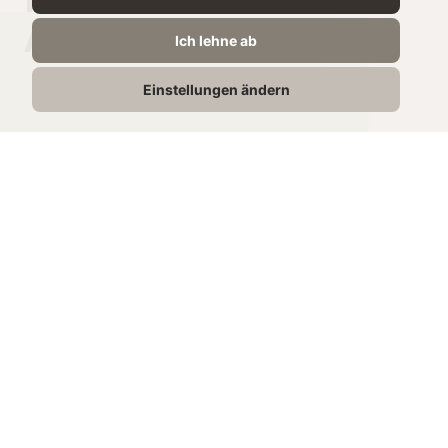
ANGABEN
Ich lehne ab
je 100g
Einstellungen ändern
Energie
1212 kJ /
289 kcal
Fett
1,05g
davon gesättigte
0.22g
Fettsäuren
Kohlenhydrate
60g
Zucker
0g
Eiweiß
23,3g
Salz
0,2g