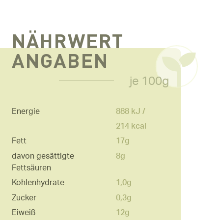
NÄHRWERT
ANGABEN
je 100g
Energie
888 kJ /
214 kcal
Fett
17g
davon gesättigte
8g
Fettsäuren
Kohlenhydrate
1,0g
Zucker
0,3g
Eiweiß
12g