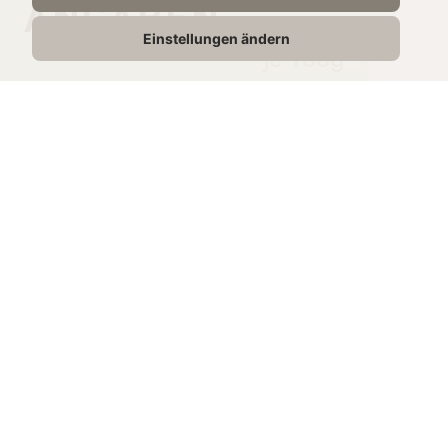
ANGABEN
Einstellungen ändern
je 100g
Energie
1172 kJ /
286 kcal
Fett
18g
davon gesättigte
7.5g
Fettsäuren
Kohlenhydrate
3,0g
Zucker
2,3g
Eiweiß
28g
Salz
4,5g