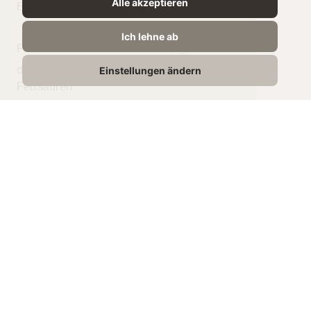
Alle akzeptieren
Energie
189 kJ /
47 kcal
Ich lehne ab
Fett
1,5g
davon gesättigte
1.1g
Einstellungen ändern
Fettsäuren
Kohlenhydrate
5g
Zucker
5g
Eiweiß
3,3g
Salz
0,13g
Passende
Rezepte