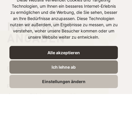
Technologien, um Ihnen ein besseres Internet-Erlebnis
zu ermöglichen und die Werbung, die Sie sehen, besser
an Ihre Bedürfnisse anzupassen. Diese Technologien
NÄHRWERT
nutzen wir außerdem, um Ergebnisse zu messen, um zu
verstehen, woher unsere Besucher kommen oder um
ANGABEN
unsere Website weiter zu entwickeln.
je 100g
Alle akzeptieren
Ich lehne ab
Energie
1044 kJ /
252 kcal
Einstellungen ändern
Fett
22g
davon gesättigte
7.5g
Fettsäuren
Kohlenhydrate
1g
Zucker
0,5g
Eiweiß
12,5g