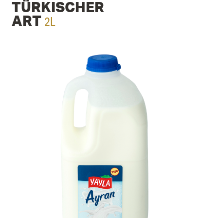
TÜRKI­SCHER
2L
ART