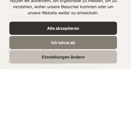
nutzen wir außerdem, um Ergebnisse zu messen, um zu
Lagerung
verstehen, woher unsere Besucher kommen oder um
unsere Website weiter zu entwickeln.
EAN-Nummer
Alle akzeptieren
Ich lehne ab
NÄHRWERT
ANGABEN
Einstellungen ändern
je 100g
Energie
151 kJ /
36 kcal
Fett
1,9g
davon gesättigte
1.22g
Fettsäuren