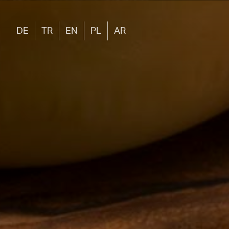
DE
TR
EN
PL
AR