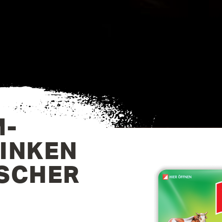
M­
HINKEN
ISCHER