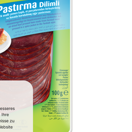
besseres
 Ihre
isse zu
ebsite