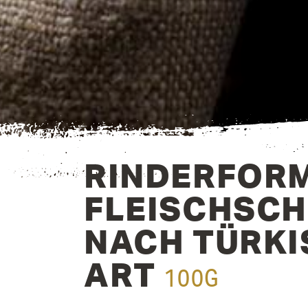
RINDER­FOR
FLEISCH­SC
NACH TÜR­K
ART
100G