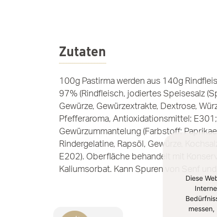
Zutaten
100g Pastirma werden aus 140g Rindfleisc
97% (Rindfleisch, jodiertes Speisesalz (Sp
Gewürze, Gewürzextrakte, Dextrose, Würz
Pfefferaroma, Antioxidationsmittel: E301;
Gewürzummantelung (Farbstoff: Paprikae
Rindergelatine, Rapsöl, Gewürze, Kochsal
E202). Oberfläche behandelt mit Konserv
Kaliumsorbat. Kann Spuren von Senf und S
Diese Web
Intern
Bedürfnis
messen, 