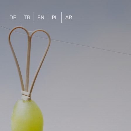
DE
TR
EN
PL
AR