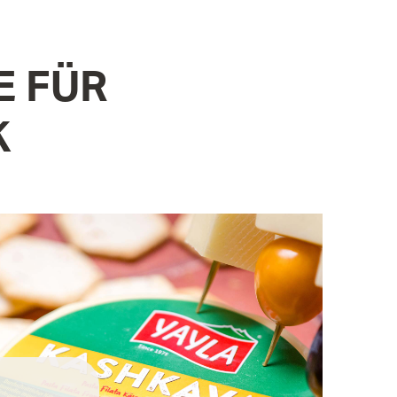
E FÜR
K