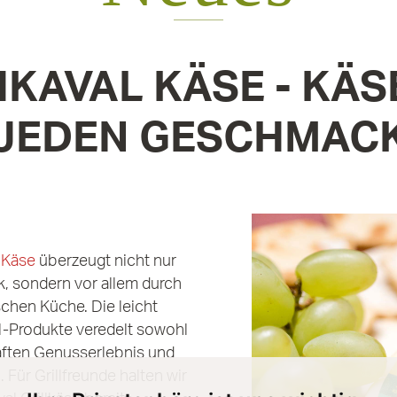
KAVAL KÄSE - KÄS
JEDEN GESCHMAC
 Käse
überzeugt nicht nur
, sondern vor allem durch
schen Küche. Die leicht
l-Produkte veredelt sowohl
aften Genusserlebnis und
Für Grillfreunde halten wir