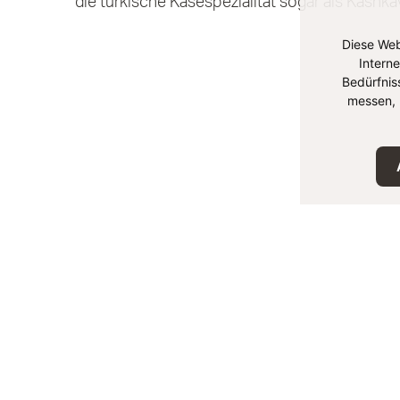
die türkische Käsespezialität sogar als Kashkav
Diese Web
Intern
Bedürfnis
messen, 