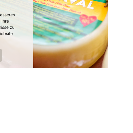
besseres
 Ihre
isse zu
ebsite