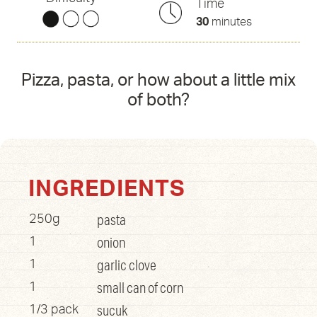
Time
30
minutes
Pizza, pasta, or how about a little mix
of both?
INGREDIENTS
pasta
250g
onion
1
garlic clove
1
small can of corn
1
sucuk
1/3 pack