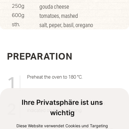
gouda cheese
250g
tomatoes, mashed
600g
salt, peper, basil, oregano
sth.
PREPARATION
Preheat the oven to 180 °C.
1
Ihre Privatsphäre ist uns
Cook the pasta for 3 minutes less than
2
indicated on the packaging.
wichtig
Diese Website verwendet Cookies und Targeting