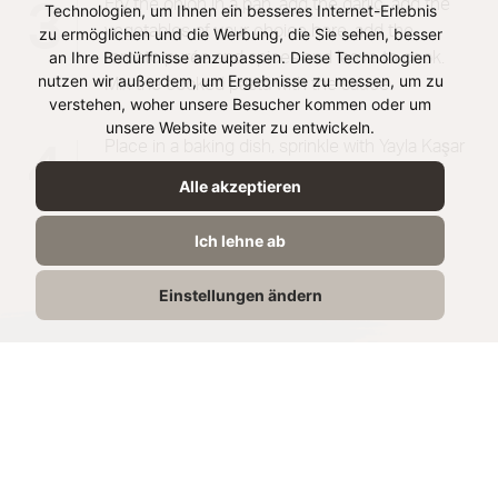
Fry the onion in a pan, add the garlic, add the
3
Technologien, um Ihnen ein besseres Internet-Erlebnis
vegetables of your choice here, add the
zu ermöglichen und die Werbung, die Sie sehen, besser
an Ihre Bedürfnisse anzupassen. Diese Technologien
tomato purée and spices and leave to cook.
nutzen wir außerdem, um Ergebnisse zu messen, um zu
Mix the cooked pasta with the sauce.
verstehen, woher unsere Besucher kommen oder um
unsere Website weiter zu entwickeln.
Place in a baking dish, sprinkle with Yayla Kaşar
4
and finally top with Yayla Sucuk. Bake in the
Alle akzeptieren
oven until the cheese is well melted and the
sucuk is baked (approx. 15-20 minutes).
Ich lehne ab
Einstellungen ändern
share recipe