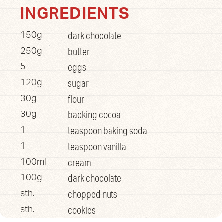
INGREDIENTS
dark chocolate
150g
butter
250g
eggs
5
sugar
120g
flour
30g
backing cocoa
30g
teaspoon baking soda
1
teaspoon vanilla
1
cream
100ml
dark chocolate
100g
chopped nuts
sth.
cookies
sth.