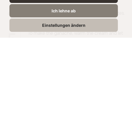
Bake the cake in a preheated oven at 180°C
4
Ich lehne ab
top and bottom heat for approx. 25-30 minutes.
Einstellungen ändern
To make the ganache, warm the cream and let
5
the chocolate melt into it. Then let the ganache
cool slightly and pour it over the cooled cake.
Then decorate and enjoy
share recipe