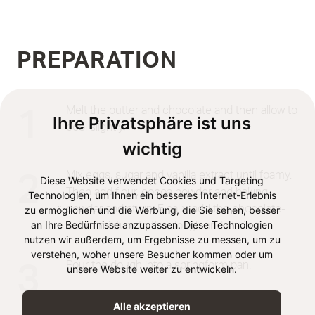
PREPARATION
Melt the butter and chocolate and then allow to
1
Ihre Privatsphäre ist uns
cool slightly.
wichtig
Mix eggs, sugar and vanilla extract until foamy.
2
Diese Website verwendet Cookies und Targeting
Then add flour, cocoa powder and baking
Technologien, um Ihnen ein besseres Internet-Erlebnis
powder and stir in. Finally, add the chocolate-
zu ermöglichen und die Werbung, die Sie sehen, besser
an Ihre Bedürfnisse anzupassen. Diese Technologien
butter mixture to the dough and stir in.
nutzen wir außerdem, um Ergebnisse zu messen, um zu
verstehen, woher unsere Besucher kommen oder um
Pour the dough into a springform pan.
3
unsere Website weiter zu entwickeln.
Alle akzeptieren