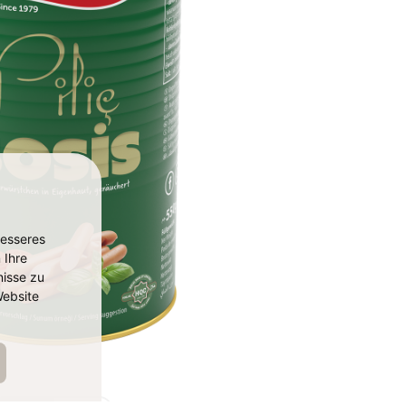
besseres
 Ihre
isse zu
ebsite