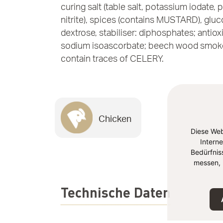
curing salt (table salt, potassium iodate,
nitrite), spices (contains MUSTARD), gluc
dextrose, stabiliser: diphosphates; antiox
sodium isoascorbate; beech wood smok
contain traces of CELERY.
Chicken
Diese Web
Intern
Bedürfnis
messen, 
Technische Daten