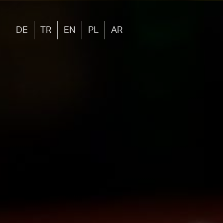
DE
TR
EN
PL
AR