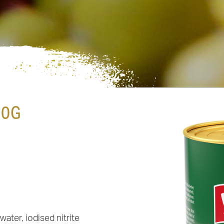
50G
ater, iodised nitrite