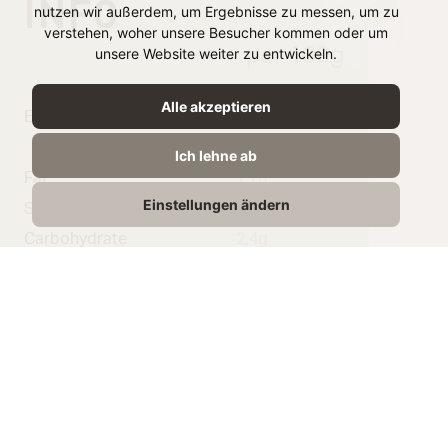
INFO
nutzen wir außerdem, um Ergebnisse zu messen, um zu
verstehen, woher unsere Besucher kommen oder um
per 100g
unsere Website weiter zu entwickeln.
Alle akzeptieren
Energy
134 kJ /
32 kcal
Ich lehne ab
Fat
1,7g
Einstellungen ändern
Saturated Fat
1.2g
Carbohydrate
2,4g
From Sugar
2,4g
Protein
1,7g
Salt
0,8g