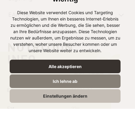
Diese Website verwendet Cookies und Targeting
EAN-Nummer
Technologien, um Ihnen ein besseres Internet-Erlebnis
zu ermöglichen und die Werbung, die Sie sehen, besser
an Ihre Bedürfnisse anzupassen. Diese Technologien
nutzen wir außerdem, um Ergebnisse zu messen, um zu
NUTRITION
verstehen, woher unsere Besucher kommen oder um
unsere Website weiter zu entwickeln.
INFO
Alle akzeptieren
per 100g
Ich lehne ab
Energy
1117 kJ /
Einstellungen ändern
269 kcal
Fat
22g
Saturated Fat
13g
Carbohydrate
1,1g