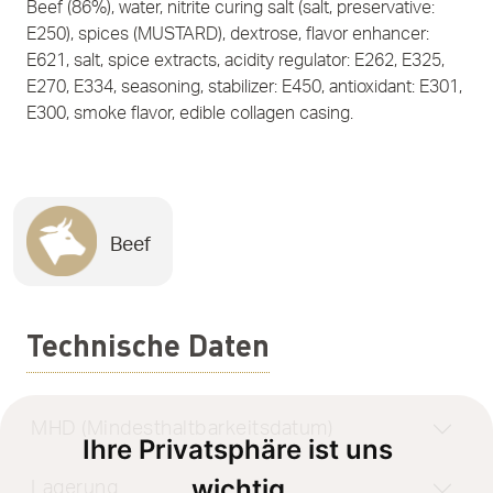
Beef (86%), water, nitrite curing salt (salt, preservative:
E250), spices (MUSTARD), dextrose, flavor enhancer:
E621, salt, spice extracts, acidity regulator: E262, E325,
E270, E334, seasoning, stabilizer: E450, antioxidant: E301,
E300, smoke flavor, edible collagen casing.
Beef
Technische Daten
MHD (Mindesthaltbarkeitsdatum)
Ihre Privatsphäre ist uns
wichtig
Lagerung