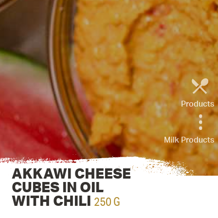
Products
Milk Products
AKKAWI CHEESE
CUBES IN OIL
250 G
WITH CHILI