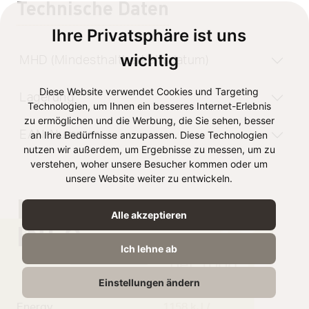
Technische Daten
Ihre Privatsphäre ist uns
wichtig
MHD (Mindesthaltbarkeitsdatum)
Diese Website verwendet Cookies und Targeting
Lagerung
Technologien, um Ihnen ein besseres Internet-Erlebnis
zu ermöglichen und die Werbung, die Sie sehen, besser
EAN-Nummer
an Ihre Bedürfnisse anzupassen. Diese Technologien
nutzen wir außerdem, um Ergebnisse zu messen, um zu
verstehen, woher unsere Besucher kommen oder um
unsere Website weiter zu entwickeln.
NUTRITION
Alle akzeptieren
INFO
Ich lehne ab
per 100g
Einstellungen ändern
Energy
1158 kJ /