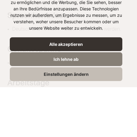
zu ermöglichen und die Werbung, die Sie sehen, besser
an Ihre Bedürfnisse anzupassen. Diese Technologien
Sprachkentnisse
nutzen wir außerdem, um Ergebnisse zu messen, um zu
verstehen, woher unsere Besucher kommen oder um
unsere Website weiter zu entwickeln.
Deutsch und Türkisch müssen beherrscht werden.
Alle akzeptieren
Gehaltsspanne
Ich lehne ab
Der Lohn wird im Gespräch mitgeteilt.
Einstellungen ändern
Arbeitstage
Freitags und samstags in den zugewiesenen Märkten
arbeiten.
Anmerkung