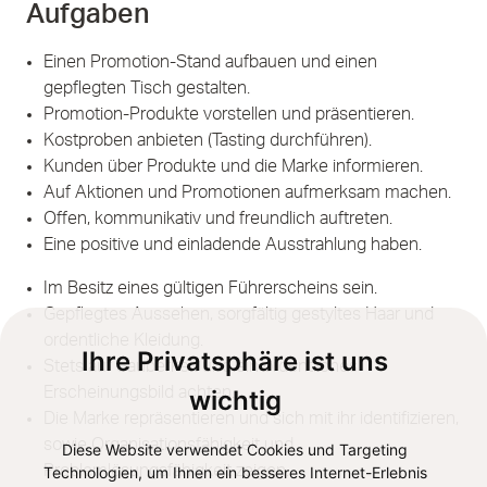
Aufgaben
Einen Promotion-Stand aufbauen und einen
gepflegten Tisch gestalten.
Promotion-Produkte vorstellen und präsentieren.
Kostproben anbieten (Tasting durchführen).
Kunden über Produkte und die Marke informieren.
Auf Aktionen und Promotionen aufmerksam machen.
Offen, kommunikativ und freundlich auftreten.
Eine positive und einladende Ausstrahlung haben.
Im Besitz eines gültigen Führerscheins sein.
Gepflegtes Aussehen, sorgfältig gestyltes Haar und
ordentliche Kleidung.
Ihre Privatsphäre ist uns
Stets auf Sauberkeit und ein ordentliches
Erscheinungsbild achten.
wichtig
Die Marke repräsentieren und sich mit ihr identifizieren,
sowie Organisationsfähigkeit und
Diese Website verwendet Cookies und Targeting
Problemlösungsfähigkeit zeigen.
Technologien, um Ihnen ein besseres Internet-Erlebnis