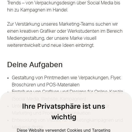
Trends – von Verpackungsdesign über Social Media bis
hin zu Kampagnen im Handel.
Zur Verstärkung unseres Marketing-Teams suchen wir
einen kreativen Grafiker oder Werkstudenten im Bereich
Mediengestaltung, der unsere Marke visuell
weiterentwickelt und neue Ideen einbringt.
Deine Aufgaben
Gestaltung von Printmedien wie Verpackungen, Flyer,
Broschüren und POS-Materialien
Erstellung von Grafiken und Designs für Online-Kanäle
(Social Media, Website, Kampagnen)
Ihre Privatsphäre ist uns
Unterstützung bei Foto- und Videoprojekten für
Marketing und Produktkommunikation
wichtig
Entwicklung von Visuals für Marketingkampagnen und
Markenauftritte
Diese Website verwendet Cookies und Targeting