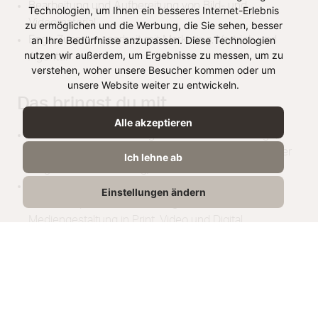
Bearbeitung und Aufbereitung von Bild- und
Technologien, um Ihnen ein besseres Internet-Erlebnis
Videomaterial
zu ermöglichen und die Werbung, die Sie sehen, besser
an Ihre Bedürfnisse anzupassen. Diese Technologien
Enge Zusammenarbeit mit Marketing, Vertrieb und
nutzen wir außerdem, um Ergebnisse zu messen, um zu
Agentur
verstehen, woher unsere Besucher kommen oder um
unsere Website weiter zu entwickeln.
Das bringst du mit
Alle akzeptieren
Studium oder Ausbildung im Bereich Grafikdesign,
Mediengestaltung oder Kommunikationsdesign (oder
Ich lehne ab
vergleichbare Erfahrung)
Sicherer Umgang mit Adobe Creative Cloud
Einstellungen ändern
(Photoshop, Illustrator, InDesign)Interesse an
Mediengestaltung in Print, Video und Digital
Erfahrung im Umgang mit KI-Design Tools
Kreativität und ein gutes Gespür für Design, Trends
und Markenwirkung
Interesse an Social Media, digitalem Marketing und
Content Creation