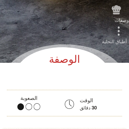
وصفات
أطباق التحلية
الوصفة
الصعوبة
الوقت
30
دقائق