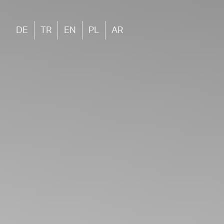
DE
TR
EN
PL
AR