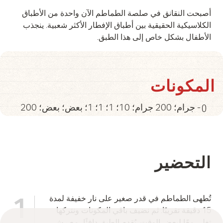
أصبحت النقانق في صلصة الطماطم الآن واحدة من الأطباق
الكلاسيكية الحقيقية بين أطباق الإفطار الأكثر شعبية. ينجذب
الأطفال بشكل خاص إلى هذا الطبق.
المكونات
0
200 جرام؛ 200 جرام؛ 10؛ 1؛ 1؛ 1؛ بعض؛ بعض؛ -
التحضير
تُطهى الطماطم في قدر صغير على نار خفيفة لمدة
1
15 دقيقة تقريبًا. ثم نضيف باقي المكونات ونتركها
تغلي معًا لبعض الوقت. يُقدم الطبق دافئًا، مع رش