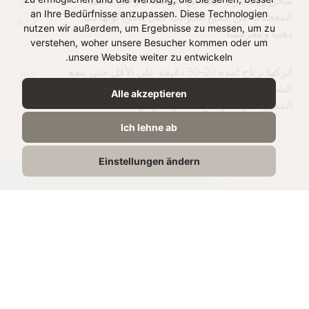
سخن زيت دوار الشمس في مقلاة واقلِ لفائف
3
an Ihre Bedürfnisse anzupassen. Diese Technologien
المعجنات من جميع الجوانب حتى يصبح لونها بنياً
nutzen wir außerdem, um Ergebnisse zu messen, um zu
ذهبياً ومقرمشاً.
verstehen, woher unsere Besucher kommen oder um
unsere Website weiter zu entwickeln.
اتركها ترتاح لمدة 20-30 دقيقة على الأقل حتى ينقع
5
الشراب قليلاً. إذا رغبت في ذلك، زين بالمكسرات
Alle akzeptieren
المفرومة وقدمها مع الشاي التركي.
Ich lehne ab
Einstellungen ändern
مشاركة الوصفة