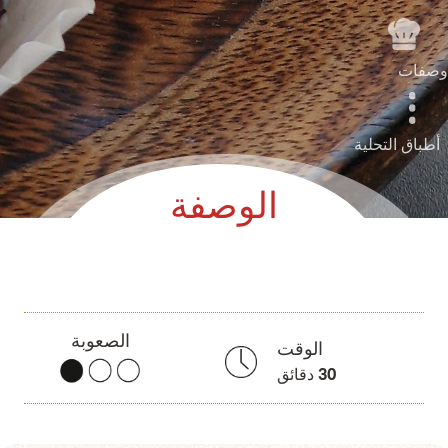
وصفات
أطباق التحلية
الوصفة
الصعوبة
الوقت
30
دقائق