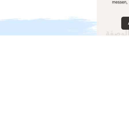
messen, 
لوصفة
فة