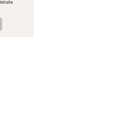
ebsite
الم