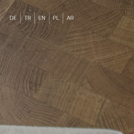
DE
TR
EN
PL
AR