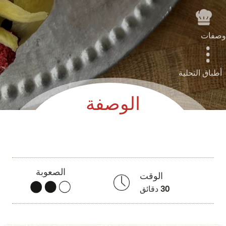
وصفات
أطباق التحلية
الوصفة
الصعوبة
الوقت
30
دقائق