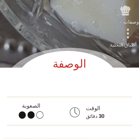
وصفات
أطباق التحلية
الوصفة
الصعوبة
الوقت
30
دقائق