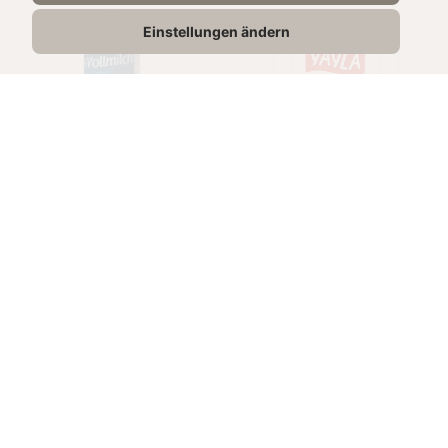
Einstellungen ändern
حليب كامل الدسم
جبنة بيضاء في
3,5%
محلول ملحي
1L
180g