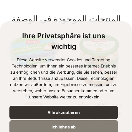
المنتجات الموجودة في الوصفة
Ihre Privatsphäre ist uns
wichtig
Diese Website verwendet Cookies und Targeting
Technologien, um Ihnen ein besseres Internet-Erlebnis
zu ermöglichen und die Werbung, die Sie sehen, besser
an Ihre Bedürfnisse anzupassen. Diese Technologien
جبنة كريمية 70%
nutzen wir außerdem, um Ergebnisse zu messen, um zu
من الدسم في
verstehen, woher unsere Besucher kommen oder um
المادة الجافة
unsere Website weiter zu entwickeln.
زيتون أخضر معالج
200g
ومنقوع
Alle akzeptieren
250g
Ich lehne ab