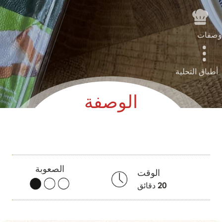
وصفات
أطباق التحلية
الوصفة
الصعوبة
الوقت
20
دقائق