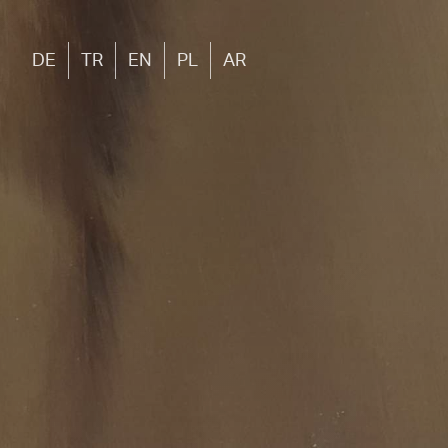
DE
TR
EN
PL
AR