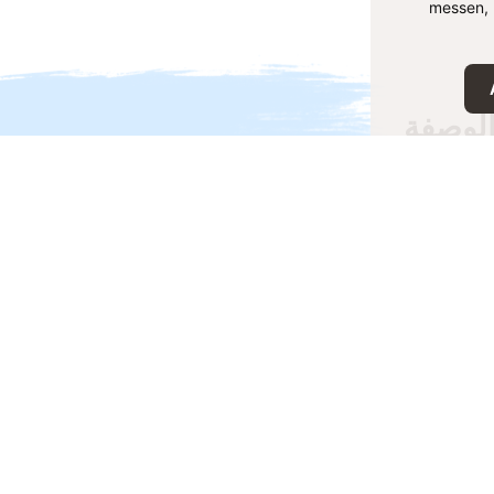
messen, 
لوصفة
فة