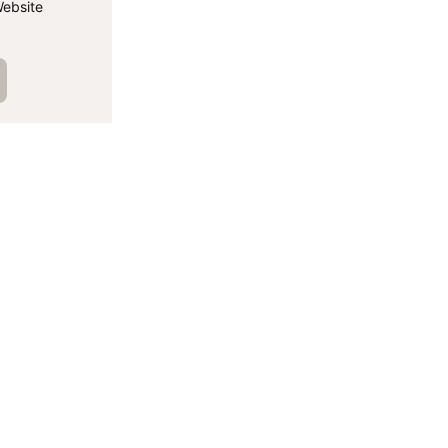
ebsite
الم