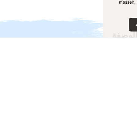
messen, 
لوصفة
فة