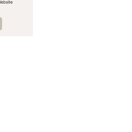
ebsite
الم