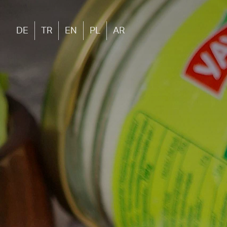
DE
TR
EN
PL
AR